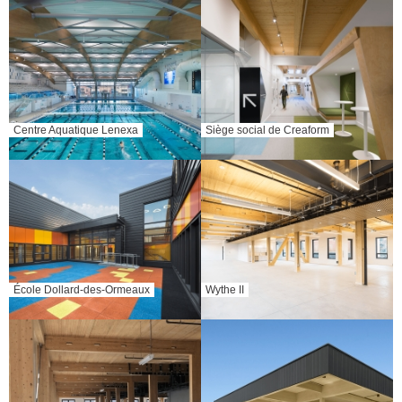
Centre Aquatique Lenexa
Siège social de Creaform
École Dollard-des-Ormeaux
Wythe II