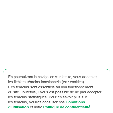
Pavillon
Centre Sportif
Gene-H.-Kruger
Bois-de-Boulogne
Burr and Burton Academy
Campus en montagne
En poursuivant la navigation sur le site, vous acceptez
les fichiers témoins fonctionnels (ex.: cookies).
Ces témoins sont essentiels au bon fonctionnement
du site. Toutefois, il vous est possible de ne pas accepter
les témoins statistiques. Pour en savoir plus sur
les témoins, veuillez consulter nos
Conditions
d'utilisation
et notre
Politique de confidentialité
.