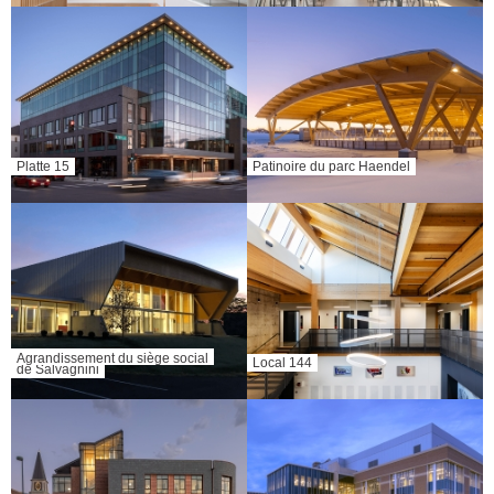
Platte 15
Patinoire du parc Haendel
Agrandissement du siège social
Local 144
de Salvagnini