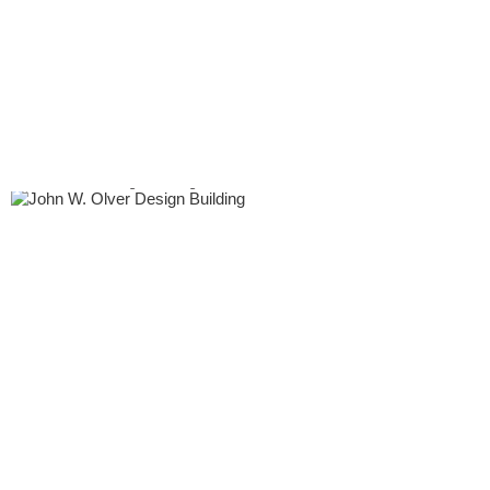
SAQ du Marché Jean-Talon
John W. Olver Design Building
École Henri-Bourassa
Arbora