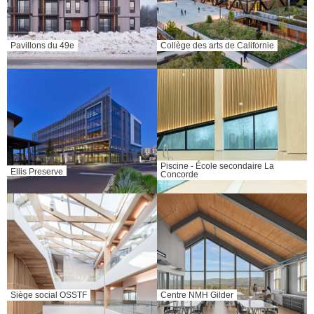
Pavillons du 49e
Collège des arts de Californie
Piscine - École secondaire La
Ellis Preserve
Concorde
Siège social OSSTF
Centre NMH Gilder