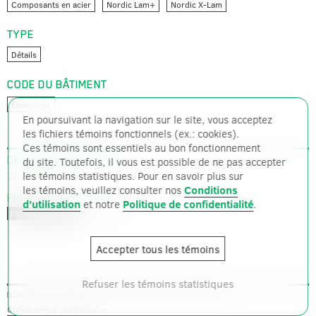
Composants en acier
Nordic Lam+
Nordic X-Lam
TYPE
Détails
CODE DU BÂTIMENT
États-Unis
En poursuivant la navigation sur le site, vous acceptez
les fichiers témoins fonctionnels (ex.: cookies).
Ces témoins sont essentiels au bon fonctionnement
DERNIÈRE MISE À JOUR
du site. Toutefois, il vous est possible de ne pas accepter
2022-04-21
les témoins statistiques. Pour en savoir plus sur
les témoins, veuillez consulter nos
Conditions
FICHIERS DISPONIBLES
d'utilisation
et notre
Politique de confidentialité
.
PDF – 7468 ko
EN – ANGLAIS
Accepter tous les témoins
Refuser les témoins statistiques
– © Tous droits réservés 2026 –
NORDIC STRUCTURES
Conditions d'utilisation
–