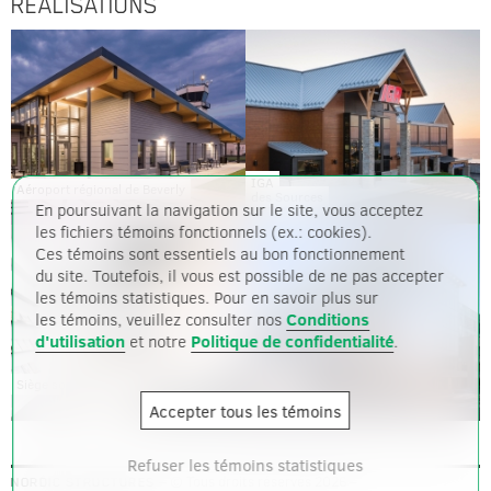
RÉALISATIONS
IGA
Aéroport régional de Beverly
des Sources
En poursuivant la navigation sur le site, vous acceptez
les fichiers témoins fonctionnels (ex.: cookies).
Ces témoins sont essentiels au bon fonctionnement
du site. Toutefois, il vous est possible de ne pas accepter
les témoins statistiques. Pour en savoir plus sur
les témoins, veuillez consulter nos
Conditions
d'utilisation
et notre
Politique de confidentialité
.
Siège social de Nordic Structures
Platte 15
Accepter tous les témoins
Refuser les témoins statistiques
– © Tous droits réservés 2026 –
NORDIC STRUCTURES