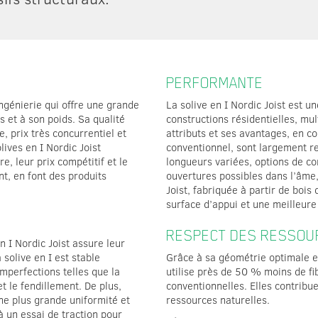
PERFORMANTE
ingénierie qui offre une grande
La solive en I Nordic Joist est u
 et à son poids. Sa qualité
constructions résidentielles, mu
 prix très concurrentiel et
attributs et ses avantages, en c
lives en I Nordic Joist
conventionnel, sont largement rec
e, leur prix compétitif et le
longueurs variées, options de co
t, en font des produits
ouvertures possibles dans l’âme, 
Joist, fabriquée à partir de bois
surface d’appui et une meilleure 
RESPECT DES RESSOU
n I Nordic Joist assure leur
 solive en I est stable
Grâce à sa géométrie optimale en
mperfections telles que la
utilise près de 50 % moins de fi
t le fendillement. De plus,
conventionnelles. Elles contribu
 une plus grande uniformité et
ressources naturelles.
à un essai de traction pour