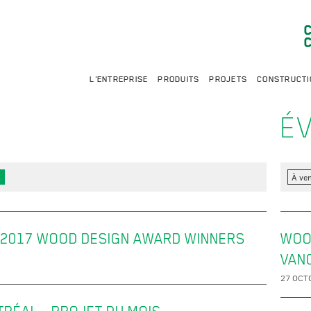
L'ENTREPRISE
PRODUITS
PROJETS
CONSTRUCTI
É
s
À ven
017 WOOD DESIGN AWARD WINNERS
WOO
VAN
27 OCT