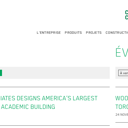
L'ENTREPRISE
PRODUITS
PROJETS
CONSTRUCTI
É
s
À ven
IATES DESIGNS AMERICA’S LARGEST
WOO
 ACADEMIC BUILDING
TOR
24 NOV