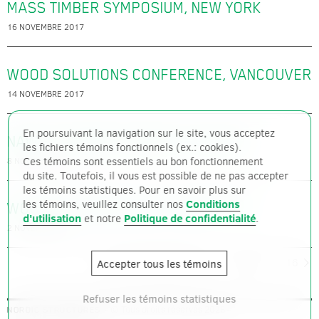
MASS TIMBER SYMPOSIUM, NEW YORK
16 NOVEMBRE 2017
WOOD SOLUTIONS CONFERENCE, VANCOUVER
14 NOVEMBRE 2017
En poursuivant la navigation sur le site, vous acceptez
NAWLA TRADERS MARKET, CHICAGO
les fichiers témoins fonctionnels (ex.: cookies).
Ces témoins sont essentiels au bon fonctionnement
8 NOVEMBRE 2017
du site. Toutefois, il vous est possible de ne pas accepter
les témoins statistiques. Pour en savoir plus sur
les témoins, veuillez consulter nos
Conditions
WOOD SOLUTIONS FAIR, CHARLOTTE
d'utilisation
et notre
Politique de confidentialité
.
2 NOVEMBRE 2017
Plus d'événements
1
…
9
10
11
…
16
Accepter tous les témoins
Refuser les témoins statistiques
– © Tous droits réservés 2026 –
NORDIC STRUCTURES