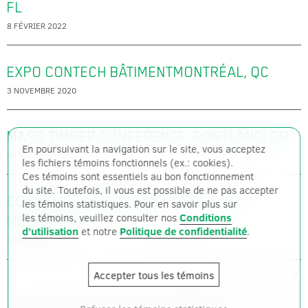
FL
8 FÉVRIER 2022
EXPO CONTECH BÂTIMENT
MONTRÉAL, QC
3 NOVEMBRE 2020
MASS TIMBER CONFERENCE, PORTLAND, OR
En poursuivant la navigation sur le site, vous acceptez
24 MARS 2020
les fichiers témoins fonctionnels (ex.: cookies).
Ces témoins sont essentiels au bon fonctionnement
du site. Toutefois, il vous est possible de ne pas accepter
CONGRÈS DE MONTRÉAL SUR LE BOIS,
les témoins statistiques. Pour en savoir plus sur
les témoins, veuillez consulter nos
Conditions
MONTRÉAL, QC
d'utilisation
et notre
Politique de confidentialité
.
24 MARS 2020
Plus d'événements
1
2
3
4
…
16
Accepter tous les témoins