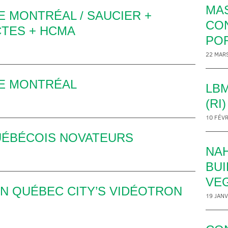
MA
 MONTRÉAL / SAUCIER +
CO
TES + HCMA
POR
22 MAR
DE MONTRÉAL
LB
(RI)
10 FÉVR
UÉBÉCOIS NOVATEURS
NAH
BUI
VEG
IN QUÉBEC CITY’S VIDÉOTRON
19 JANV