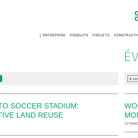
L'ENTREPRISE
PRODUITS
PROJETS
CONSTRUCTI
É
s
À ven
O SOCCER STADIUM:
WO
TIVE LAND REUSE
MO
22 MAR