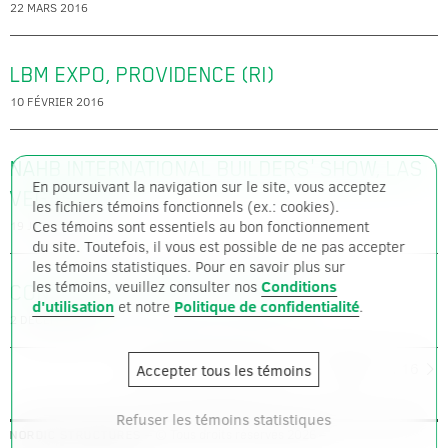
22 MARS 2016
LBM EXPO, PROVIDENCE (RI)
10 FÉVRIER 2016
NAHB INTERNATIONAL BUILDERS' SHOW, LAS
En poursuivant la navigation sur le site, vous acceptez
VEGAS (NV)
les fichiers témoins fonctionnels (ex.: cookies).
Ces témoins sont essentiels au bon fonctionnement
19 JANVIER 2016
du site. Toutefois, il vous est possible de ne pas accepter
les témoins statistiques. Pour en savoir plus sur
les témoins, veuillez consulter nos
Conditions
CONSTRUCT CANADA, TORONTO
d'utilisation
et notre
Politique de confidentialité
.
2 DÉCEMBRE 2015
Plus d'événements
1
…
12
13
14
…
16
Accepter tous les témoins
Refuser les témoins statistiques
– © Tous droits réservés 2026 –
NORDIC STRUCTURES