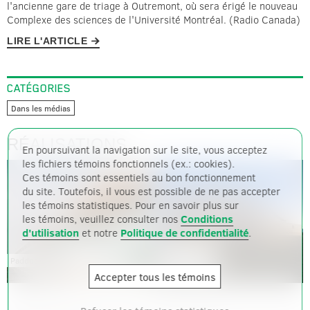
l'ancienne gare de triage à Outremont, où sera érigé le nouveau
Complexe des sciences de l'Université Montréal. (Radio Canada)
LIRE L'ARTICLE
CATÉGORIES
Dans les médias
RÉALISATIONS
Centre Aquatique Lenexa
Golf Exécutif Montréal
En poursuivant la navigation sur le site, vous acceptez
les fichiers témoins fonctionnels (ex.: cookies).
Ces témoins sont essentiels au bon fonctionnement
du site. Toutefois, il vous est possible de ne pas accepter
les témoins statistiques. Pour en savoir plus sur
les témoins, veuillez consulter nos
Conditions
d'utilisation
et notre
Politique de confidentialité
.
Stade TELUS -
Paddocks Grand Prix du Canada
Université Laval
Accepter tous les témoins