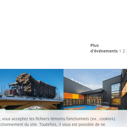
Plus
d'événements
1
2
ont
École Dollard-des-Ormeaux
 la rivière
, vous acceptez les fichiers témoins fonctionnels (ex.: cookies).
émiscamie
tionnement du site. Toutefois, il vous est possible de ne