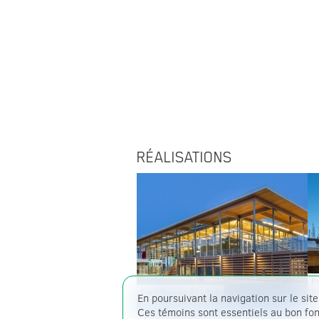
RÉALISATIONS
P
Gare fluviale de Lévis
de
En poursuivant la navigation sur le site
T
Ces témoins sont essentiels au bon fonc