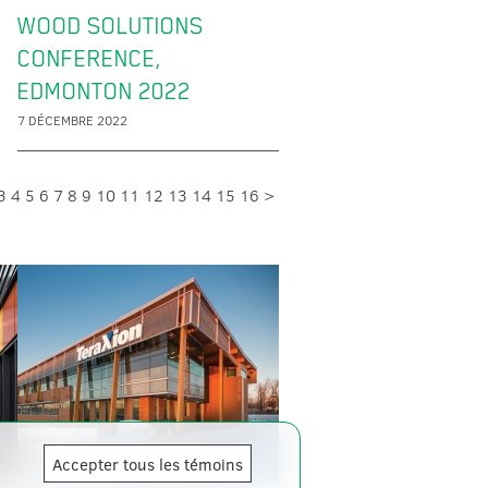
WOOD SOLUTIONS
CONFERENCE,
EDMONTON 2022
7 DÉCEMBRE 2022
3
4
5
6
7
8
9
10
11
12
13
14
15
16
>
Siège social
TeraXion
Accepter tous les témoins