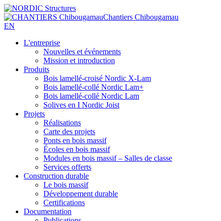
Chantiers Chibougamau
EN
L'entreprise
Nouvelles et événements
Mission et introduction
Produits
Bois lamellé-croisé Nordic X-Lam
Bois lamellé-collé Nordic Lam+
Bois lamellé-collé Nordic Lam
Solives en I Nordic Joist
Projets
Réalisations
Carte des projets
Ponts en bois massif
Écoles en bois massif
Modules en bois massif – Salles de classe
Services offerts
Construction durable
Le bois massif
Développement durable
Certifications
Documentation
Publications