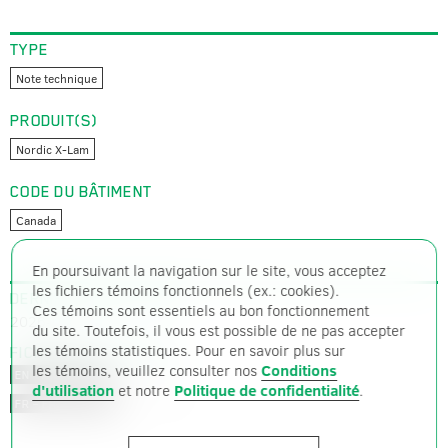
TYPE
Note technique
PRODUIT(S)
Nordic X-Lam
CODE DU BÂTIMENT
Canada
En poursuivant la navigation sur le site, vous acceptez
les fichiers témoins fonctionnels (ex.: cookies).
DERNIÈRE MISE À JOUR
Ces témoins sont essentiels au bon fonctionnement
2026-07-14
du site. Toutefois, il vous est possible de ne pas accepter
les témoins statistiques. Pour en savoir plus sur
FICHIERS DISPONIBLES
les témoins, veuillez consulter nos
Conditions
PDF – 155 ko
EN – ANGLAIS
d'utilisation
et notre
Politique de confidentialité
.
PDF – 153 ko
FR – FRANÇAIS