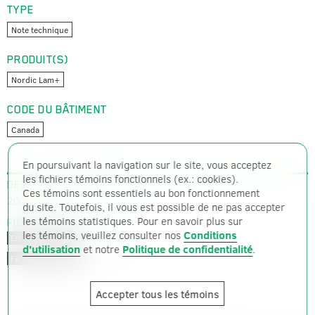
TYPE
Note technique
PRODUIT(S)
Nordic Lam+
CODE DU BÂTIMENT
Canada
En poursuivant la navigation sur le site, vous acceptez
les fichiers témoins fonctionnels (ex.: cookies).
DERNIÈRE MISE À JOUR
Ces témoins sont essentiels au bon fonctionnement
2020-05-20
du site. Toutefois, il vous est possible de ne pas accepter
les témoins statistiques. Pour en savoir plus sur
FICHIERS DISPONIBLES
les témoins, veuillez consulter nos
Conditions
PDF – 147 ko
EN – ANGLAIS
d'utilisation
et notre
Politique de confidentialité
.
PDF – 145 ko
FR – FRANÇAIS
Accepter tous les témoins