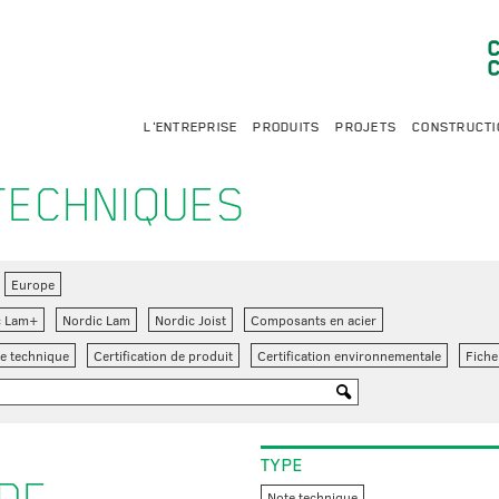
L'ENTREPRISE
PRODUITS
PROJETS
CONSTRUCTI
TECHNIQUES
Europe
c Lam+
Nordic Lam
Nordic Joist
Composants en acier
e technique
Certification de produit
Certification environnementale
Fiche
TYPE
Note technique