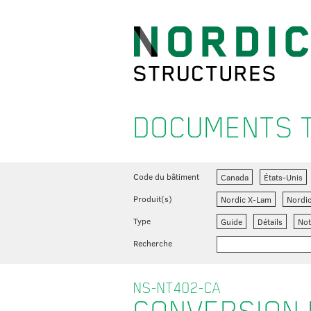
DOCUMENTS 
Code du bâtiment
Canada
États-Unis
Produit(s)
Nordic X-Lam
Nordi
Type
Guide
Détails
Not
Recherche
NS-NT402-CA