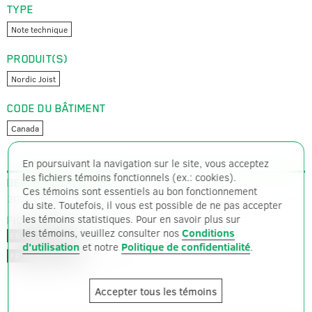
TYPE
Note technique
PRODUIT(S)
Nordic Joist
CODE DU BÂTIMENT
Canada
En poursuivant la navigation sur le site, vous acceptez
les fichiers témoins fonctionnels (ex.: cookies).
DERNIÈRE MISE À JOUR
Ces témoins sont essentiels au bon fonctionnement
2022-06-28
du site. Toutefois, il vous est possible de ne pas accepter
les témoins statistiques. Pour en savoir plus sur
FICHIERS DISPONIBLES
les témoins, veuillez consulter nos
Conditions
PDF – 145 ko
EN – ANGLAIS
d'utilisation
et notre
Politique de confidentialité
.
PDF – 147 ko
FR – FRANÇAIS
Accepter tous les témoins