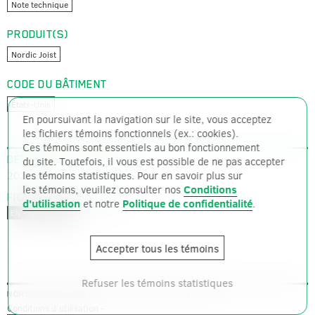
Note technique
PRODUIT(S)
Nordic Joist
CODE DU BÂTIMENT
États-Unis
En poursuivant la navigation sur le site, vous acceptez
les fichiers témoins fonctionnels (ex.: cookies).
Ces témoins sont essentiels au bon fonctionnement
DERNIÈRE MISE À JOUR
du site. Toutefois, il vous est possible de ne pas accepter
2020-06-22
les témoins statistiques. Pour en savoir plus sur
les témoins, veuillez consulter nos
Conditions
FICHIERS DISPONIBLES
d'utilisation
et notre
Politique de confidentialité
.
PDF – 242 ko
EN – ANGLAIS
Accepter tous les témoins
Refuser les témoins statistiques
– © Tous droits réservés 2026 –
NORDIC STRUCTURES
Conditions d'utilisation
–