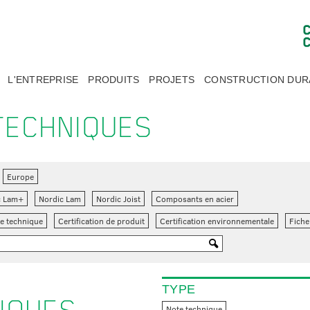
L'ENTREPRISE
PRODUITS
PROJETS
CONSTRUCTION DUR
TECHNIQUES
Europe
c Lam+
Nordic Lam
Nordic Joist
Composants en acier
e technique
Certification de produit
Certification environnementale
Fiche
TYPE
Note technique