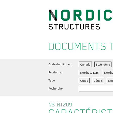
DOCUMENTS 
Code du bâtiment
Canada
États-Unis
Produit(s)
Nordic X-Lam
Nordi
Type
Guide
Détails
Not
Recherche
NS-NT209