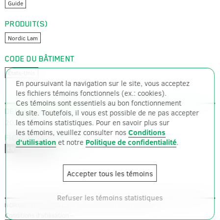
Guide
PRODUIT(S)
Nordic Lam
CODE DU BÂTIMENT
États-Unis
En poursuivant la navigation sur le site, vous acceptez
les fichiers témoins fonctionnels (ex.: cookies).
Ces témoins sont essentiels au bon fonctionnement
DERNIÈRE MISE À JOUR
du site. Toutefois, il vous est possible de ne pas accepter
2026-05-01
les témoins statistiques. Pour en savoir plus sur
les témoins, veuillez consulter nos
Conditions
FICHIERS DISPONIBLES
d'utilisation
et notre
Politique de confidentialité
.
PDF – 5619 ko
EN – ANGLAIS
Accepter tous les témoins
Refuser les témoins statistiques
– © Tous droits réservés 2026 –
NORDIC STRUCTURES
Conditions d'utilisation
–