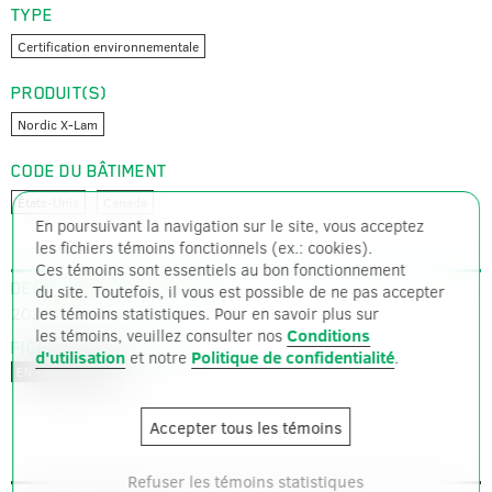
TYPE
Certification environnementale
PRODUIT(S)
Nordic X-Lam
CODE DU BÂTIMENT
États-Unis
Canada
En poursuivant la navigation sur le site, vous acceptez
les fichiers témoins fonctionnels (ex.: cookies).
Ces témoins sont essentiels au bon fonctionnement
DERNIÈRE MISE À JOUR
du site. Toutefois, il vous est possible de ne pas accepter
2021-09-08
les témoins statistiques. Pour en savoir plus sur
les témoins, veuillez consulter nos
Conditions
FICHIERS DISPONIBLES
d'utilisation
et notre
Politique de confidentialité
.
PNG – 171 ko
EN – ANGLAIS
Accepter tous les témoins
Refuser les témoins statistiques