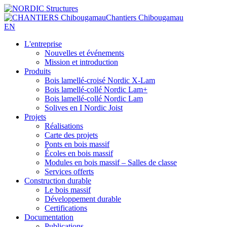
Chantiers Chibougamau
EN
L'entreprise
Nouvelles et événements
Mission et introduction
Produits
Bois lamellé-croisé Nordic X-Lam
Bois lamellé-collé Nordic Lam+
Bois lamellé-collé Nordic Lam
Solives en I Nordic Joist
Projets
Réalisations
Carte des projets
Ponts en bois massif
Écoles en bois massif
Modules en bois massif – Salles de classe
Services offerts
Construction durable
Le bois massif
Développement durable
Certifications
Documentation
Publications