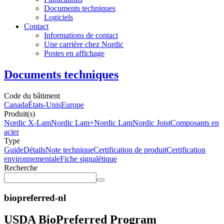
Documents techniques
Logiciels
Contact
Informations de contact
Une carrière chez Nordic
Postes en affichage
Documents techniques
Code du bâtiment
Canada
États-Unis
Europe
Produit(s)
Nordic X-Lam
Nordic Lam+
Nordic Lam
Nordic Joist
Composants en
acier
Type
Guide
Détails
Note technique
Certification de produit
Certification
environnementale
Fiche signalétique
Recherche
biopreferred-nl
USDA BioPreferred Program